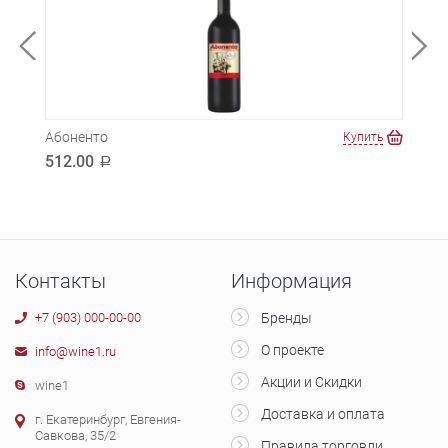
Абоненто
Кот-
ть
Купить
Била
512.00
a
2 4
Контакты
Информация
+7 (903) 000-00-00
Бренды
О проекте
info@wine1.ru
Акции и Скидки
wine1
Доставка и оплата
г. Екатеринбург, Евгения-
Савкова, 35/2
Правила торговли