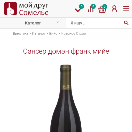
0
0
0
Каталог
·
·
·
Винотека
Каталог
Вино
Красное Сухое
Сансер домэн франк мийе