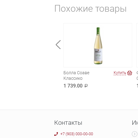
Похожие товары
ипоса Шардоне
Болла Соаве
Купить
Купить
Классико
.00
a
1 739.00
a
Контакты
И
+7 (903) 000-00-00