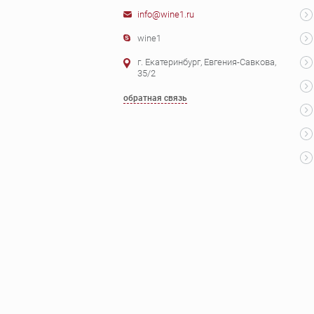
info@wine1.ru
wine1
г. Екатеринбург, Евгения-Савкова,
35/2
обратная связь