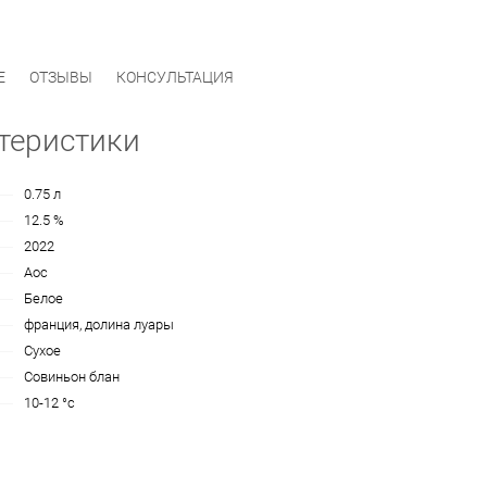
Е
ОТЗЫВЫ
КОНСУЛЬТАЦИЯ
теристики
0.75 л
12.5 %
2022
Aoc
Белое
франция, долина луары
Сухое
Совиньон блан
10-12 °c