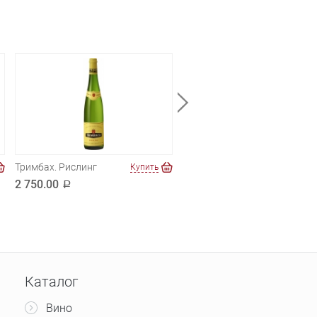
Тримбах. Рислинг
Торнберрис
Купить
Купи
Шардоне
2 750.00
a
490.00
a
Каталог
Вино