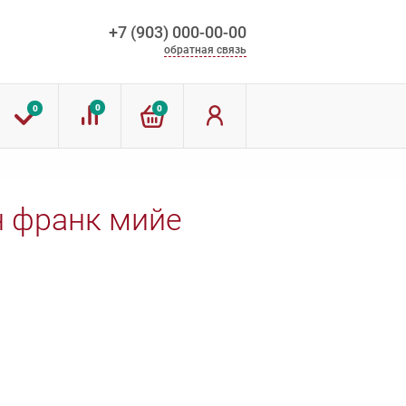
+7 (903) 000-00-00
обратная связь
0
0
0
н франк мийе