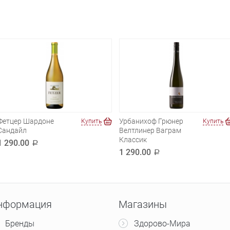
Фетцер Шардоне
Урбанихоф Грюнер
Купить
Купить
Сандайл
Велтлинер Ваграм
Классик
1 290.00
a
1 290.00
a
нформация
Магазины
Бренды
Здорово-Мира