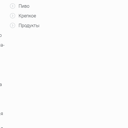
Пиво
Крепкое
Продукты
о
а-
а
ая