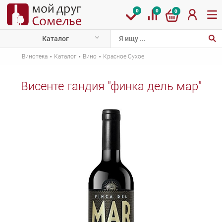
0
0
0
Каталог
·
·
·
Винотека
Каталог
Вино
Красное Сухое
Висенте гандия "финка дель мар"