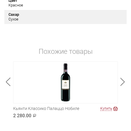
Цвет
Красное
Сахар
Сухое
Похожие товары
Кьянти Классико Палаццо Нобиле
Копк
ть
Купить
2 280.00
4 2
a